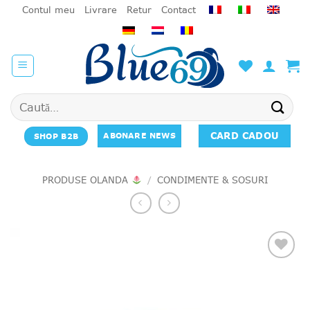
Salt
Contul meu
Livrare
Retur
Contact
la
conținut
Caută
după:
CARD CADOU
ABONARE NEWS
SHOP B2B
PRODUSE OLANDA
/
CONDIMENTE & SOSURI
Add to
favourites