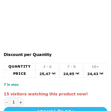
Discount per Quantity
QUANTITY
3 - 6
7 - 9
10+
PRICE
25,47
lei
24,95
lei
24,43
lei
7 în stoc
Alternative:
15 visitors watching this product now!
Cantitate Chicken Tonight Saté sos gata preparat plin 