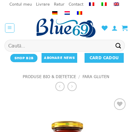
Salt
Contul meu
Livrare
Retur
Contact
la
conținut
Caută
după:
CARD CADOU
ABONARE NEWS
SHOP B2B
PRODUSE BIO & DIETETICE
/
FARA GLUTEN
Add to
favourites