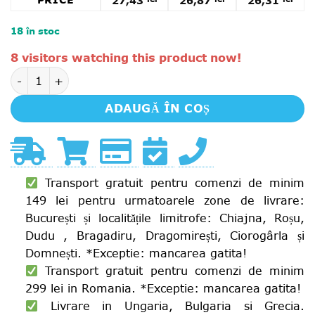
PRICE
27,43
26,87
26,31
18 în stoc
Alternative:
8 visitors watching this product now!
Cantitate Grand'Italia Sos cu tomate si usturoi pentru
ADAUGĂ ÎN COȘ
Transport gratuit pentru comenzi de minim
149 lei pentru urmatoarele zone de livrare:
București și localitățile limitrofe: Chiajna, Roșu,
Dudu , Bragadiru, Dragomirești, Ciorogârla și
Domnești. *Exceptie: mancarea gatita!
Transport gratuit pentru comenzi de minim
299 lei in Romania. *Exceptie: mancarea gatita!
Livrare in Ungaria, Bulgaria si Grecia.