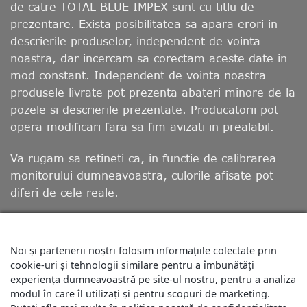
de catre TOTAL BLUE IMPEX sunt cu titlu de
prezentare. Exista posibilitatea sa apara erori in
descrierile produselor, independent de vointa
noastra, dar incercam sa corectam aceste date in
mod constant. Independent de vointa noastra
produsele livrate pot prezenta abateri minore de la
pozele si descrierile prezentate. Producatorii pot
opera modificari fara sa fim avizati in prealabil.
Va rugam sa retineti ca, in functie de calibrarea
monitorului dumneavoastra, culorile afisate pot
diferi de cele reale.
Noi și partenerii noștri folosim informațiile colectate prin
DESPRE NOI
BLOG
LIVRARE
MODALITATI DE PLATA
RETUR
POLITICA DE UTILIZARE COOKIE-URI
cookie-uri și tehnologii similare pentru a îmbunătăți
POLITICĂ DE CONFIDENȚIALITATE
TERMENII ȘI CONDIȚIILE
experiența dumneavoastră pe site-ul nostru, pentru a analiza
REGULAMENTE CONCURSURI
PROGRAM FIDELIZARE SI PUNCTE BONUS
ANPC
ANSVSA
modul în care îl utilizați și pentru scopuri de marketing.