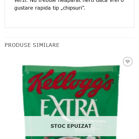
verzi. Nu trebuie neaparat fierti daca vrei o
gustare rapida tip „chipsuri”.
PRODUSE SIMILARE
Add to
favourites
STOC EPUIZAT