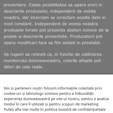
prezentare. Exista posibilitatea sa apara erori in
descrierile produselor, independent de vointa
noastra, dar incercam sa corectam aceste date in
mod constant. Independent de vointa noastra
produsele livrate pot prezenta abateri minore de la
pozele si descrierile prezentate. Producatorii pot
opera modificari fara sa fim avizati in prealabil.
Va rugam sa retineti ca, in functie de calibrarea
monitorului dumneavoastra, culorile afisate pot
diferi de cele reale.
Noi și partenerii noștri folosim informațiile colectate prin
DESPRE NOI
BLOG
LIVRARE
MODALITATI DE PLATA
RETUR
POLITICA DE UTILIZARE COOKIE-URI
cookie-uri și tehnologii similare pentru a îmbunătăți
POLITICĂ DE CONFIDENȚIALITATE
TERMENII ȘI CONDIȚIILE
experiența dumneavoastră pe site-ul nostru, pentru a analiza
REGULAMENTE CONCURSURI
PROGRAM FIDELIZARE SI PUNCTE BONUS
ANPC
ANSVSA
modul în care îl utilizați și pentru scopuri de marketing.
Puteți afla mai multe în politica noastră de confidențialitate