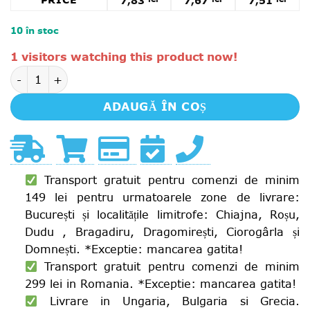
PRICE
7,83
7,67
7,51
10 în stoc
Alternative:
1 visitors watching this product now!
Cantitate Nissin Supa Instant Ramen Korean Hot Chili 
ADAUGĂ ÎN COȘ
Transport gratuit pentru comenzi de minim
149 lei pentru urmatoarele zone de livrare:
București și localitățile limitrofe: Chiajna, Roșu,
Dudu , Bragadiru, Dragomirești, Ciorogârla și
Domnești. *Exceptie: mancarea gatita!
Transport gratuit pentru comenzi de minim
299 lei in Romania. *Exceptie: mancarea gatita!
Livrare in Ungaria, Bulgaria si Grecia.