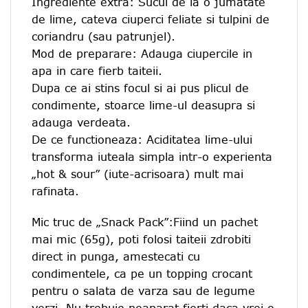
Ingrediente extra: Sucul de la o jumatate
de lime, cateva ciuperci feliate si tulpini de
coriandru (sau patrunjel).
Mod de preparare: Adauga ciupercile in
apa in care fierb taiteii.
Dupa ce ai stins focul si ai pus plicul de
condimente, stoarce lime-ul deasupra si
adauga verdeata.
De ce functioneaza: Aciditatea lime-ului
transforma iuteala simpla intr-o experienta
„hot & sour” (iute-acrisoara) mult mai
rafinata.
Mic truc de „Snack Pack”:Fiind un pachet
mai mic (65g), poti folosi taiteii zdrobiti
direct in punga, amestecati cu
condimentele, ca pe un topping crocant
pentru o salata de varza sau de legume