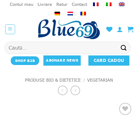
Salt
Contul meu
Livrare
Retur
Contact
la
conținut
Caută
după:
CARD CADOU
ABONARE NEWS
SHOP B2B
PRODUSE BIO & DIETETICE
/
VEGETARIAN
Add to
favourites