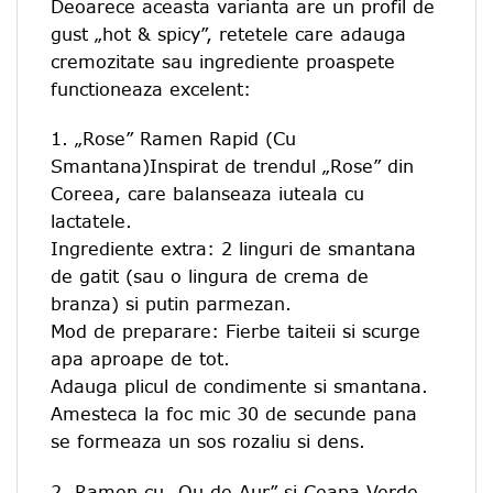
Deoarece aceasta varianta are un profil de
gust „hot & spicy”, retetele care adauga
cremozitate sau ingrediente proaspete
functioneaza excelent:
1. „Rose” Ramen Rapid (Cu
Smantana)Inspirat de trendul „Rose” din
Coreea, care balanseaza iuteala cu
lactatele.
Ingrediente extra: 2 linguri de smantana
de gatit (sau o lingura de crema de
branza) si putin parmezan.
Mod de preparare: Fierbe taiteii si scurge
apa aproape de tot.
Adauga plicul de condimente si smantana.
Amesteca la foc mic 30 de secunde pana
se formeaza un sos rozaliu si dens.
2. Ramen cu „Ou de Aur” si Ceapa Verde