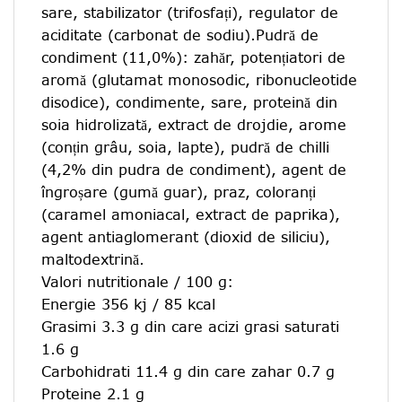
sare, stabilizator (trifosfați), regulator de
aciditate (carbonat de sodiu).Pudră de
condiment (11,0%): zahăr, potențiatori de
aromă (glutamat monosodic, ribonucleotide
disodice), condimente, sare, proteină din
soia hidrolizată, extract de drojdie, arome
(conțin grâu, soia, lapte), pudră de chilli
(4,2% din pudra de condiment), agent de
îngroșare (gumă guar), praz, coloranți
(caramel amoniacal, extract de paprika),
agent antiaglomerant (dioxid de siliciu),
maltodextrină.
Valori nutritionale / 100 g:
Energie 356 kj / 85 kcal
Grasimi 3.3 g din care acizi grasi saturati
1.6 g
Carbohidrati 11.4 g din care zahar 0.7 g
Proteine 2.1 g